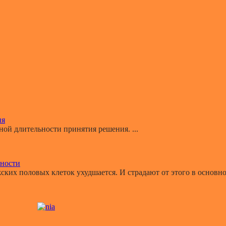
ия
й длительности принятия решения. ...
ьности
ких половых клеток ухудшается. И страдают от этого в основном