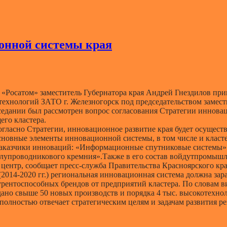
ионной системы края
«Росатом» заместитель Губернатора края Андрей Гнездилов прин
ехнологий ЗАТО г. Железногорск под председательством замест
седании был рассмотрен вопрос согласования Стратегии инновац
его кластера.
гласно Стратегии, инновационное развитие края будет осуществл
новные элементы инновационной системы, в том числе и класте
аказчики инноваций: «Информационные спутниковые системы»
лупроводникового кремния».Также в его состав войдутпромышле
центр, сообщает пресс-служба Правительства Красноярского кра
(2014-2020 гг.)
региональная инновационная система должна зара
рентоспособных брендов от предприятий кластера. По словам ви
здано свыше 50 новых производств и порядка 4 тыс. высокотехн
полностью отвечает стратегическим целям и задачам развития р