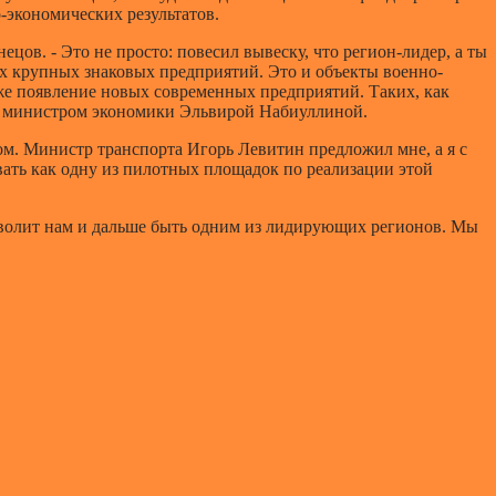
-экономических результатов.
ов. - Это не просто: повесил вывеску, что регион-лидер, а ты
их крупных знаковых предприятий. Это и объекты военно-
же появление новых современных предприятий. Таких, как
 с министром экономики Эльвирой Набиуллиной.
м. Министр транспорта Игорь Левитин предложил мне, а я с
вать как одну из пилотных площадок по реализации этой
озволит нам и дальше быть одним из лидирующих регионов. Мы