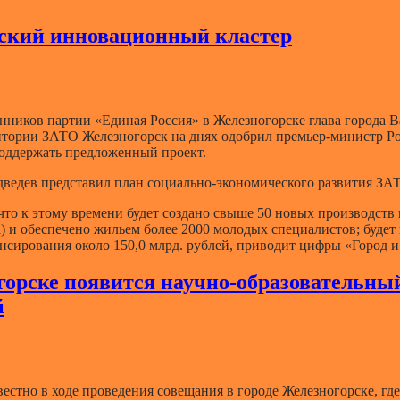
рский инновационный кластер
нников партии «Единая Россия» в Железногорске глава города 
ритории ЗАТО Железногорск на днях одобрил премьер-министр Р
оддержать предложенный проект.
ведев представил план социально-экономического развития ЗАТ
что к этому времени будет создано свыше 50 новых производств 
) и обеспечено жильем более 2000 молодых специалистов; будет
нсирования около 150,0 млрд. рублей, приводит цифры «Город и
горске появится научно-образовательны
й
вестно в ходе проведения совещания в городе Железногорске, г