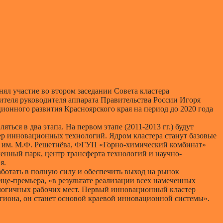
ял участие во втором заседании Совета кластера
ителя руководителя аппарата Правительства России Игоря
ионного развития Красноярского края на период до 2020 года
яться в два этапа. На первом этапе
(2011-2013 гг.)
будут
р инновационных технологий. Ядром кластера станут базовые
 им. М.Ф. Решетнёва, ФГУП «Горно-химический комбинат»
нный парк, центр трансферта технологий и научно-
я.
ботать в полную силу и обеспечить выход на рынок
це-премьера, «в результате реализации всех намеченных
ологичных рабочих мест. Первый инновационный кластер
егиона, он станет основой краевой инновационной системы».