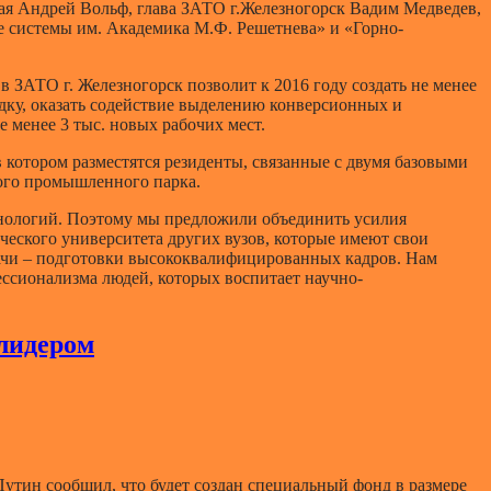
ая Андрей Вольф, глава ЗАТО г.Железногорск Вадим Медведев,
 системы им. Академика М.Ф. Решетнева» и «Горно-
 ЗАТО г. Железногорск позволит к 2016 году создать не менее
ку, оказать содействие выделению конверсионных и
 менее 3 тыс. новых рабочих мест.
котором разместятся резиденты, связанные с двумя базовыми
кого промышленного парка.
хнологий. Поэтому мы предложили объединить усилия
ческого университета других вузов, которые имеют свои
дачи – подготовки высококвалифицированных кадров. Нам
фессионализма людей, которых воспитает научно-
лидером
Путин сообщил, что будет создан специальный фонд в размере