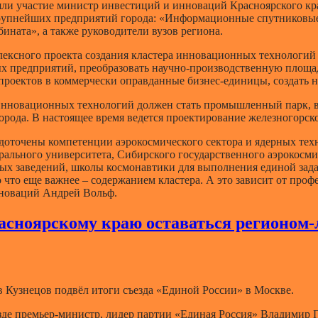
ли участие министр инвестиций и инноваций Красноярского кр
рупнейших предприятий города: «Информационные спутниковые
ината», а также руководители вузов региона.
ексного проекта создания кластера инновационных технологий в
 предприятий, преобразовать научно-производственную площад
оектов в коммерчески оправданные бизнес-единицы, создать не
инновационных технологий должен стать промышленный парк, в 
орода. В настоящее время ведется проектирование железногорс
едоточены компетенции аэрокосмического сектора и ядерных те
ального университета, Сибирского государственного аэрокосми
ных заведений, школы космонавтики для выполнения единой за
о что еще важнее – содержанием кластера. А это зависит от про
нноваций Андрей Вольф.
асноярскому краю оставаться регионом-
в Кузнецов подвёл итоги съезда «Единой России» в Москве.
езде премьер-министр, лидер партии «Единая Россия» Владимир 