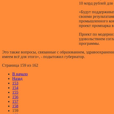
10 млрд рублей для
«Будут поддерживат
своими результатам
промышленного комп
проект промпарка в
Проект по модерниз
удовольствием согл
программы.
Это также вопросы, связанные с образованием, здравоохранен
имеем всё для этого», - подытожил губернатор.
Страница 159 из 162
В начало
Назад
153
154
155
156
157
158
159