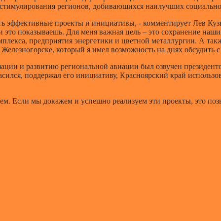
 стимулирования регионов, добивающихся наилучших социально
ь эффективные проекты и инициативы, - комментирует Лев Кузнец
и это показываешь. Для меня важная цель – это сохранение наш
лекса, предприятия энергетики и цветной металлургии. А так
 Железногорске, который я имел возможность на днях обсудить
ации и развитию региональной авиации был озвучен президенто
асился, поддержал его инициативу, Красноярский край использо
ием. Если мы докажем и успешно реализуем эти проекты, это п