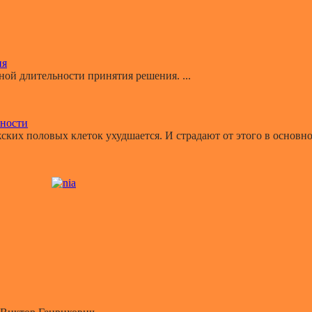
ия
й длительности принятия решения. ...
ьности
ких половых клеток ухудшается. И страдают от этого в основном