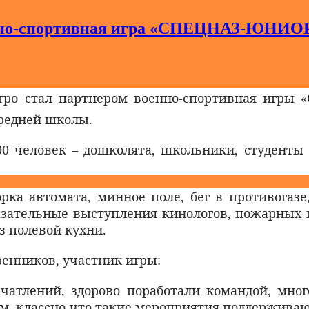
оенно-спортивная игра «СПЕЦНАЗ-ЮНИО
гро стал партнером военно-спортивная игры 
средней школы.
00 человек – дошколята, школьники, студенты 
рка автомата, минное поле, бег в противогазе,
азательные выступления кинологов, пожарных и
з полевой кухни.
ренников, участник игры:
ечатлений, здорово поработали командой, мн
ам, классно что такие мероприятия поддерживаю