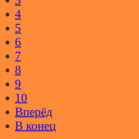
4
5
6
7
8
9
10
Вперёд
В конец