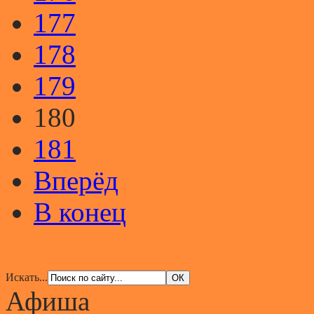
177
178
179
180
181
Вперёд
В конец
Искать...
Афиша