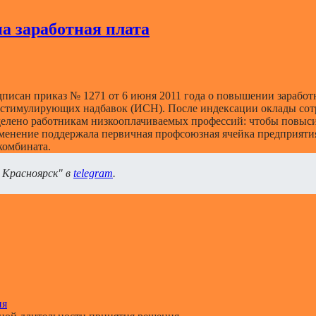
а заработная плата
исан приказ № 1271 от 6 июня 2011 года о повышении заработн
х стимулирующих надбавок (ИСН). После индексации оклады сот
делено работникам низкооплачиваемых профессий: чтобы повыс
менение поддержала первичная профсоюзная ячейка предприятия,
комбината.
 Красноярск" в
telegram
.
ия