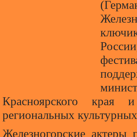
(Герм
Железн
ключик
Росси
фест
подд
мин
Красноярского края 
региональных культурных 
Железногорские актеры 